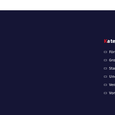
Kat
Fö
Gro
Sta
Unc
Ve
Vo