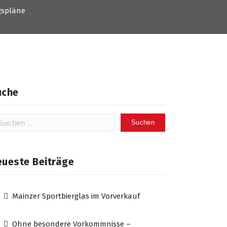
gspläne
uche
chen
ch:
eueste Beiträge
Mainzer Sportbierglas im Vorverkauf
Ohne besondere Vorkommnisse –