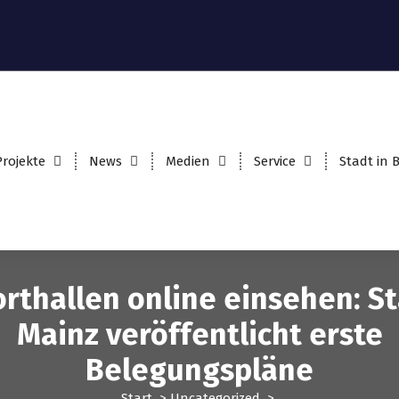
Projekte
News
Medien
Service
Stadt in
rthallen online einsehen: S
Mainz veröffentlicht erste
Belegungspläne
Start
>
Uncategorized
>