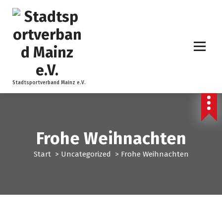
Z
u
m
I
n
h
a
l
Stadtsportverband Mainz e.V.
t
s
p
r
Frohe Weihnachten
i
n
Start
>
Uncategorized
>
Frohe Weihnachten
g
e
n
Uncategorized