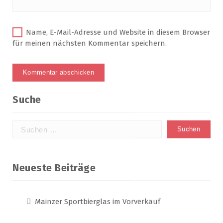
Mainzer Sportbierglas im Vorverkauf
Ohne besondere Vorkommnisse –
Jahreshauptversammlung des SSV
Sommerfest des Stadtsportverbandes
Juni: „Tag des Laufens“ in Mainz: Gemeinsam
aktiv werden
Einladung zum Sommerfest des
Stadtsportverbandes
Archiv
August 2026