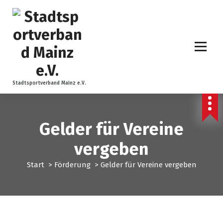
Z
u
m
I
n
h
a
l
Stadtsportverband Mainz e.V.
t
s
p
Gelder für Vereine
r
i
vergeben
n
g
Start
>
Förderung
>
Gelder für Vereine vergeben
e
n