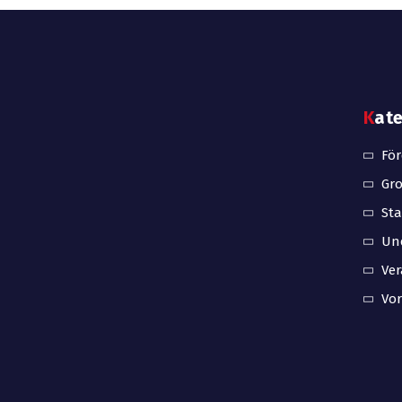
Kat
Fö
Gro
Sta
Unc
Ve
Vo