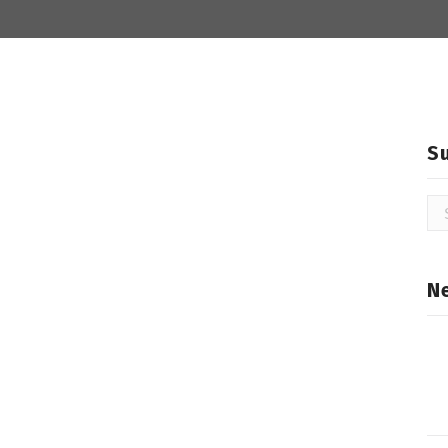
S
Su
na
N